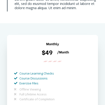
elit, sed do eiusmod tempor incididunt ut labore et
dolore magna aliqua. Ut enim ad minim.
Monthly
$49
/Month
Course Learning Checks
Course Discussions
Exercise Files
Offline Viewing
Full Lifetime Access
Certificate of Completion