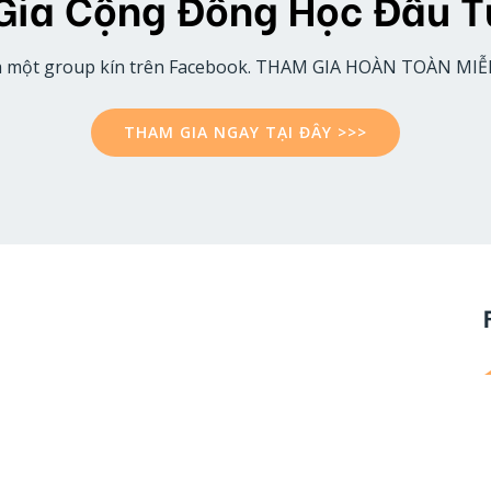
ia Cộng Đồng Học Đầu T
à một group kín trên Facebook. THAM GIA HOÀN TOÀN MIỄ
THAM GIA NGAY TẠI ĐÂY >>>