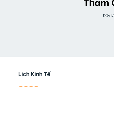
Tham G
Đây l
Lịch Kinh Tế