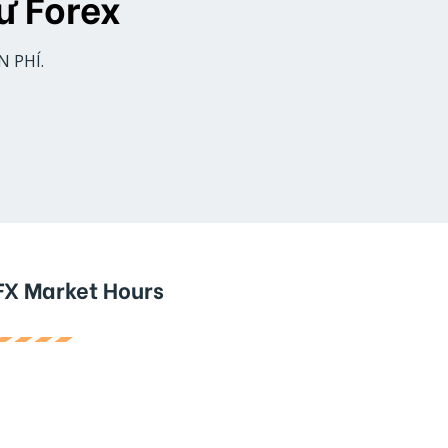
ư Forex
N PHÍ.
FX Market Hours