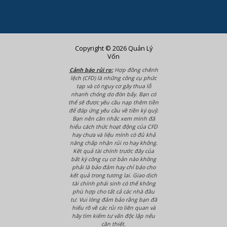
Copyright © 2026 Quản Lý
Vốn
Cảnh báo rủi ro:
Hợp đồng chênh
lệch (CFD) là những công cụ phức
tạp và có nguy cơ gây thua lỗ
nhanh chóng do đòn bẩy. Bạn có
thể sẽ được yêu cầu nạp thêm tiền
để đáp ứng yêu cầu về tiền ký quỹ.
Bạn nên cân nhắc xem mình đã
hiểu cách thức hoạt động của CFD
hay chưa và liệu mình có đủ khả
năng chấp nhận rủi ro hay không.
Kết quả tài chính trước đây của
bất kỳ công cụ cơ bản nào không
phải là bảo đảm hay chỉ báo cho
kết quả trong tương lai. Giao dịch
tài chính phái sinh có thể không
phù hợp cho tất cả các nhà đầu
tư. Vui lòng đảm bảo rằng bạn đã
hiểu rõ về các rủi ro liên quan và
hãy tìm kiếm tư vấn độc lập nếu
cần thiết.