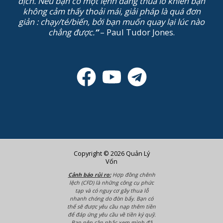
dịch. Nếu bạn có một lệnh đang thua lỗ khiến bạn
không cảm thấy thoải mái, giải pháp là quá đơn
giản : chạy/té/biến, bởi bạn muốn quay lại lúc nào
chẳng được.
”
– Paul Tudor Jones.
Copyright © 2026 Quản Lý
Vốn
Cảnh báo rủi ro:
Hợp đồng chênh
lệch (CFD) là những công cụ phức
tạp và có nguy cơ gây thua lỗ
nhanh chóng do đòn bẩy. Bạn có
thể sẽ được yêu cầu nạp thêm tiền
để đáp ứng yêu cầu về tiền ký quỹ.
Bạn nên cân nhắc xem mình đã