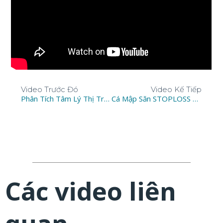
Video Trước Đó
Video Kế Tiếp
Phân Tích Tâm Lý Thị Trường Forex Và Cách Đi Vốn Kiếm Lợi Nhuận
Cá Mập Săn STOPLOSS Nhà Đầu Tư Như Thế Nào
Các video liên